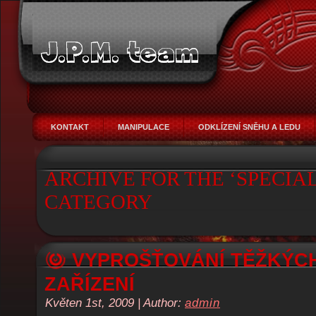
KONTAKT
MANIPULACE
ODKLÍZENÍ SNĚHU A LEDU
ARCHIVE FOR THE ‘SPECIA
CATEGORY
VYPROŠŤOVÁNÍ TĚŽKÝCH
ZAŘÍZENÍ
Květen 1st, 2009 | Author:
admin